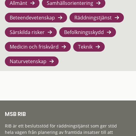
Allmänt
Samhällsorientering
Beteendevetenskap
Räddningstjänst
Särskilda risker
Befolkningsskydd
Medicin och friskvård
Teknik
Naturvetenskap
MSB RIB
RIB är ett beslutsstöd för räddningstjänst som ger stöd
hela vägen från planering av framtida insatser till att