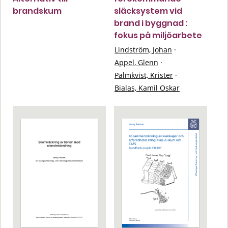
brandskum
släcksystem vid
brand i byggnad :
fokus på miljöarbete
Lindström, Johan
·
Appel, Glenn
·
Palmkvist, Krister
·
Bialas, Kamil Oskar