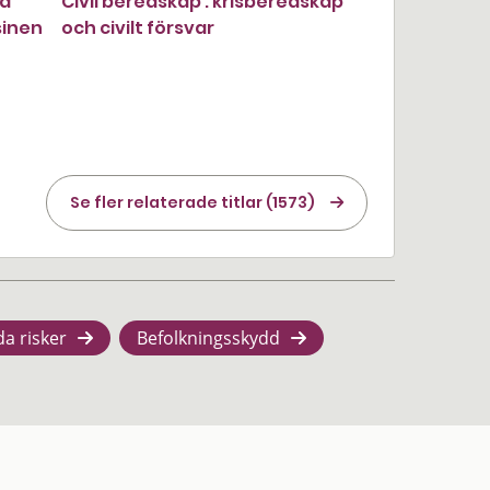
jd
Civil beredskap : krisberedskap
sinen
och civilt försvar
Se fler relaterade titlar (1573)
da risker
Befolkningsskydd