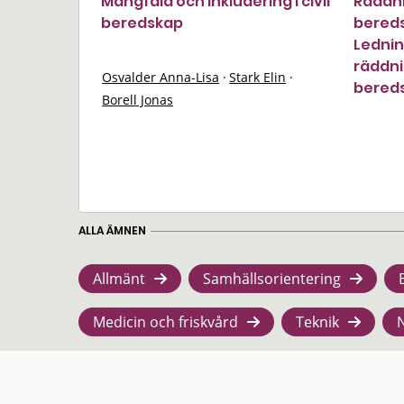
Mångfald och inkludering i civil
Räddni
beredskap
bereds
Ledni
räddni
Osvalder Anna-Lisa
·
Stark Elin
·
bered
Borell Jonas
ALLA ÄMNEN
Allmänt
Samhällsorientering
Medicin och friskvård
Teknik