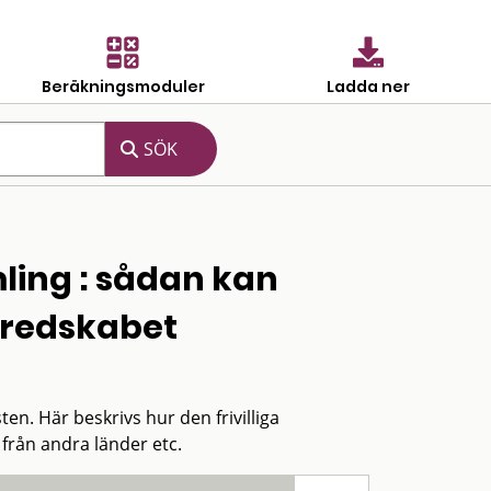
Beräkningsmoduler
Ladda ner
ling : sådan kan
beredskabet
en. Här beskrivs hur den frivilliga
från andra länder etc.