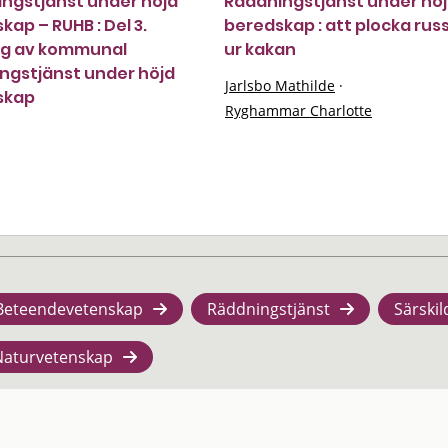
ngstjänst under höjd
Räddningstjänst under hö
kap – RUHB : Del 3.
beredskap : att plocka rus
ng av kommunal
ur kakan
ngstjänst under höjd
Jarlsbo Mathilde
·
skap
Ryghammar Charlotte
Beteendevetenskap
Räddningstjänst
Särskil
Naturvetenskap