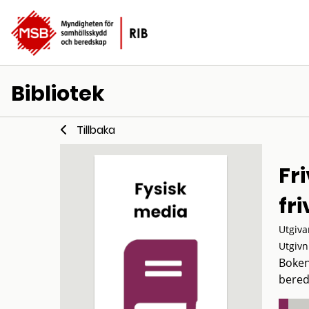
Bibliotek
Tillbaka
Fr
fr
Utgiva
Utgivn
Boken 
bered