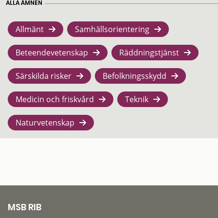
ALLA ÄMNEN
Allmänt
Samhällsorientering
Beteendevetenskap
Räddningstjänst
Särskilda risker
Befolkningsskydd
Medicin och friskvård
Teknik
Naturvetenskap
MSB RIB