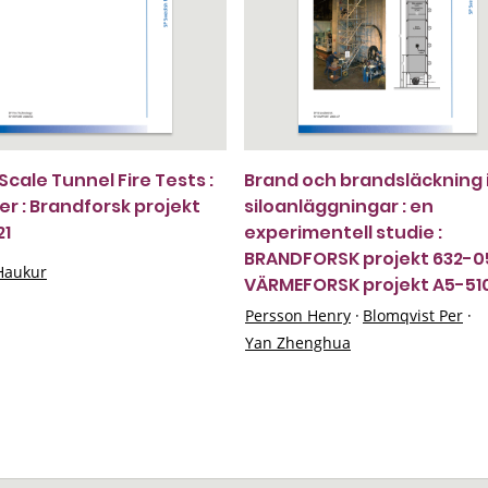
Scale Tunnel Fire Tests :
Brand och brandsläckning 
er : Brandforsk projekt
siloanläggningar : en
21
experimentell studie :
BRANDFORSK projekt 632-05
Haukur
VÄRMEFORSK projekt A5-51
Persson Henry
·
Blomqvist Per
·
Yan Zhenghua