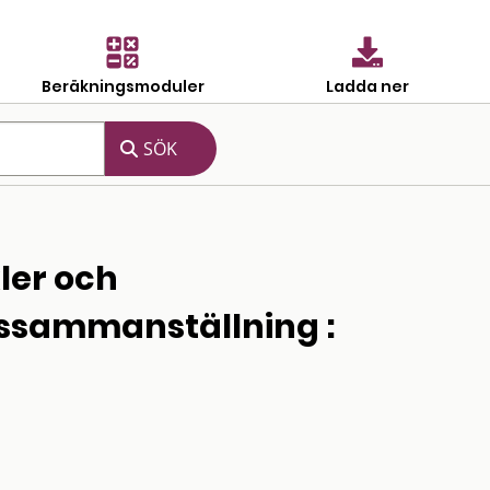
Beräkningsmoduler
Ladda ner
ler och
pssammanställning :