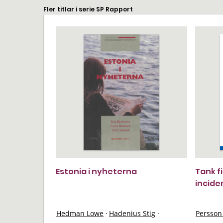
Fler titlar i serie SP Rapport
Estonia i nyheterna
Tank fi
incide
Hedman Lowe
·
Hadenius Stig
·
Persson