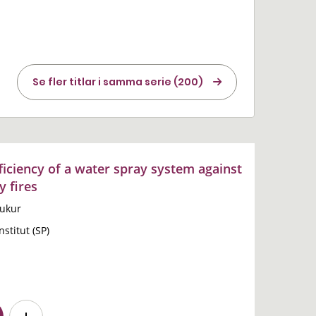
Se fler titlar i samma serie (200)
iciency of a water spray system against
y fires
aukur
stitut (SP)