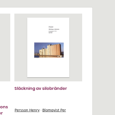
Släckning av silobränder
dons
Persson Henry
·
Blomqvist Per
er