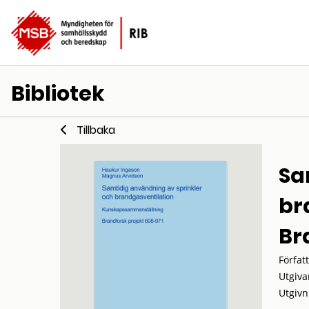
Bibliotek
Tillbaka
Sa
br
Br
Förfat
Utgiva
Utgivn