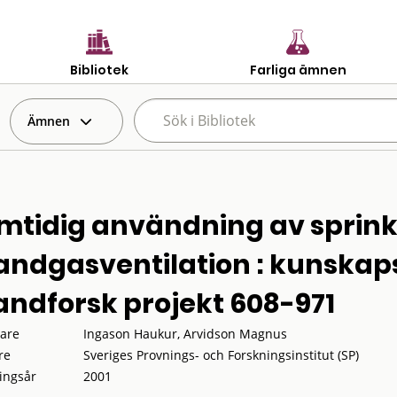
Bibliotek
Farliga ämnen
Ämnen
mtidig användning av sprink
andgasventilation : kunska
andforsk projekt 608-971
tare
Ingason Haukur, Arvidson Magnus
re
Sveriges Provnings- och Forskningsinstitut (SP)
ingsår
2001