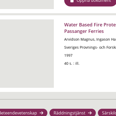
Öppna dokument
Water Based Fire Prote
Passanger Ferries
Arvidson Magnus, Ingason Ha
Sveriges Provnings- och Forskn
1997
40 s. : ill.
Beteendevetenskap
Räddningstjänst
Särskil