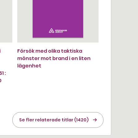
i
Försök med olika taktiska
mönster mot brand i en liten
lägenhet
1 :
0
Se fler relaterade titlar (1420)