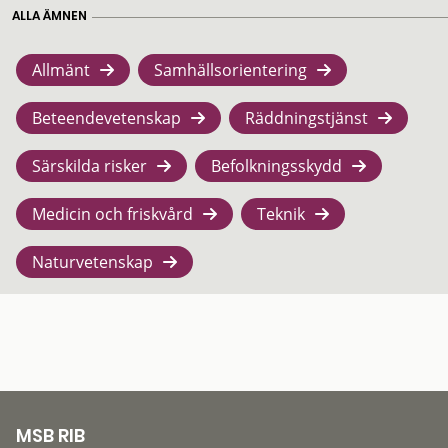
ALLA ÄMNEN
Allmänt
Samhällsorientering
Beteendevetenskap
Räddningstjänst
Särskilda risker
Befolkningsskydd
Medicin och friskvård
Teknik
Naturvetenskap
MSB RIB