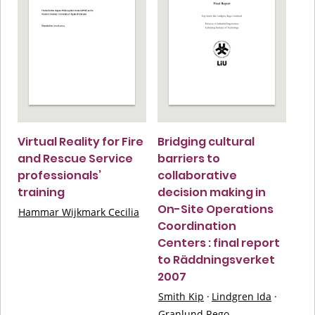
Virtual Reality for Fire
Bridging cultural
and Rescue Service
barriers to
professionals’
collaborative
training
decision making in
On-Site Operations
Hammar Wijkmark Cecilia
Coordination
Centers : final report
to Räddningsverket
2007
Smith Kip
·
Lindgren Ida
·
Granlund Rego