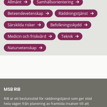
Allmänt
Samhällsorientering
Beteendevetenskap
Räddningstjänst
Särskilda risker
Befolkningsskydd
Medicin och friskvård
Teknik
Naturvetenskap
MSB RIB
RIB är ett beslutsstöd för räddningstjänst som ger stöd
hela vägen från planering av framtida insatser till att