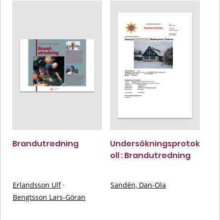
Brandutredning
Undersökningsprotok
oll : Brandutredning
Erlandsson Ulf
·
Sandén, Dan-Ola
Bengtsson Lars-Göran