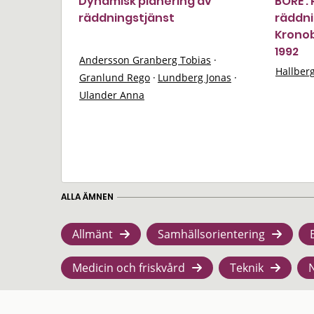
Dynamisk planering av
BORE :
räddningstjänst
räddni
Kronob
1992
Andersson Granberg Tobias
·
Hallber
Granlund Rego
·
Lundberg Jonas
·
Ulander Anna
ALLA ÄMNEN
Allmänt
Samhällsorientering
Medicin och friskvård
Teknik