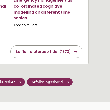
Emergency management as
nal
co-ordinated cognitive
modelling on different time-
scales
Fredholm Lars
Se fler relaterade titlar (1373)
da risker
Befolkningsskydd