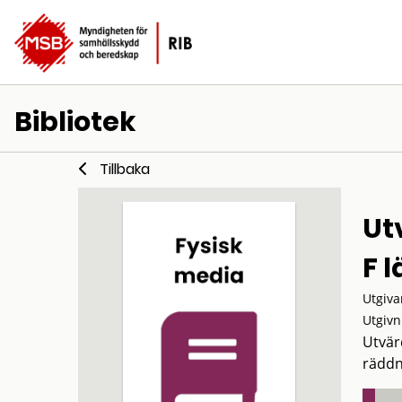
Bibliotek
Tillbaka
Ut
F 
Utgiva
Utgivn
Utvär
räddn