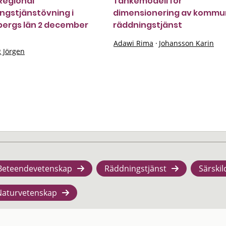
 Regional
Tankemodell för
ngstjänstövning i
dimensionering av kommu
ergs län 2 december
räddningstjänst
Adawi Rima
·
Johansson Karin
g Jörgen
Beteendevetenskap
Räddningstjänst
Särskil
Naturvetenskap