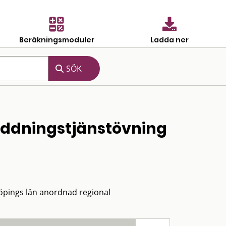
Beräkningsmoduler
Ladda ner
räddningstjänstövning
köpings län anordnad regional