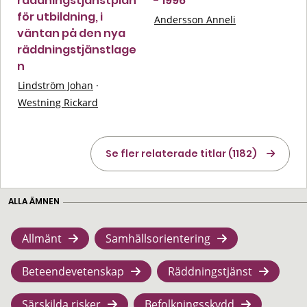
räddningstjänstplan
- 1996
för utbildning, i
Andersson Anneli
väntan på den nya
räddningstjänstlage
n
Lindström Johan
·
Westning Rickard
Se fler relaterade titlar (1182)
ALLA ÄMNEN
Allmänt
Samhällsorientering
Beteendevetenskap
Räddningstjänst
Särskilda risker
Befolkningsskydd