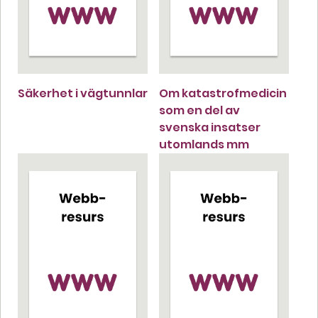
Säkerhet i vägtunnlar
Om katastrofmedicin
som en del av
svenska insatser
utomlands mm