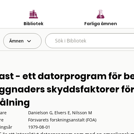
Bibliotek
Farliga ämnen
Ämnen
ast - ett datorprogram för b
ggnaders skyddsfaktorer fö
rålning
tare
Danielson G, Elvers E, Nilsson M
re
Försvarets forskningsanstalt (FOA)
ingsår
1979-08-01