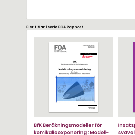
Fler titlar i serie FOA Rapport
BfK Beräkningsmodeller för
Insats
kemikalieexponering : Modell-
svavel