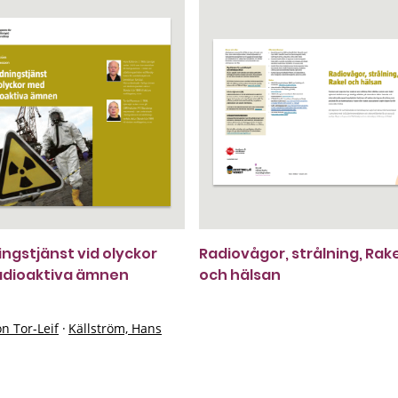
ngstjänst vid olyckor
Radiovågor, strålning, Rake
adioaktiva ämnen
och hälsan
n Tor-Leif
·
Källström, Hans