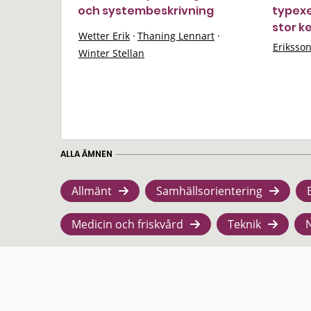
och systembeskrivning
typexe
stor k
Wetter Erik
·
Thaning Lennart
·
Eriksso
Winter Stellan
ALLA ÄMNEN
Allmänt
Samhällsorientering
Medicin och friskvård
Teknik