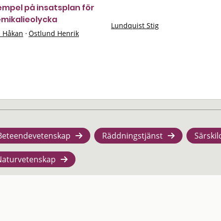
mpel på insatsplan för
emikalieolycka
Lundquist Stig
n Håkan
·
Östlund Henrik
Beteendevetenskap
Räddningstjänst
Särskil
Naturvetenskap