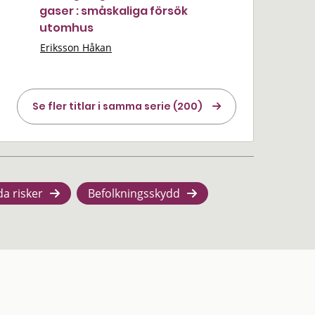
gaser : småskaliga försök
utomhus
Eriksson Håkan
Se fler titlar i samma serie (200)
da risker
Befolkningsskydd