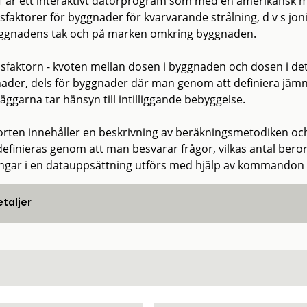
 är ett interaktivt datorprogram som med en amerikansk 
sfaktorer för byggnader för kvarvarande strålning, d v s jon
ggnadens tak och på marken omkring byggnaden.
sfaktorn - kvoten mellan dosen i byggnaden och dosen i det f
ader, dels för byggnader där man genom att definiera jämn
äggarna tar hänsyn till intilliggande bebyggelse.
rten innehåller en beskrivning av beräkningsmetodiken och
definieras genom att man besvarar frågor, vilkas antal bero
ngar i en datauppsättning utförs med hjälp av kommandon e
taljer