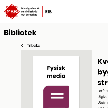
Bibliotek
Tillbaka
Kv
by
st
Förfat
Utgiva
Utgivn