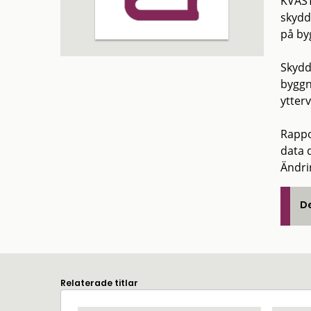
KVAST
skydd
på by
Skydd
byggn
ytterv
Rappo
data 
Ändri
De
Relaterade titlar