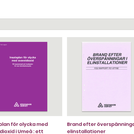
plan för olycka med
Brand efter överspänninga
dioxid i Umeå : ett
elinstallationer