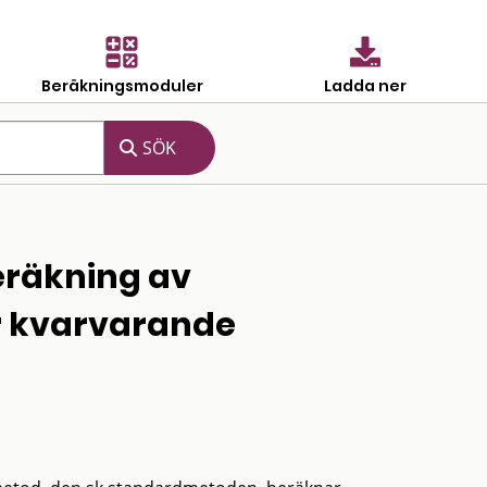
Beräkningsmoduler
Ladda ner
eräkning av
r kvarvarande