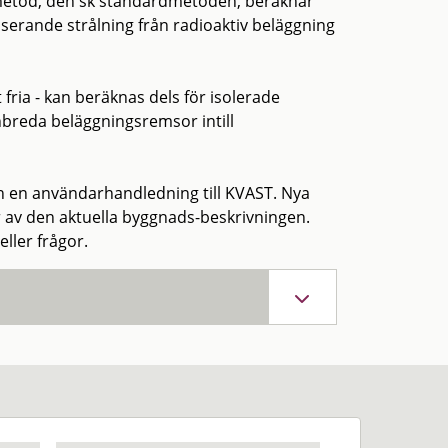
metod, den sk standardmetoden, beräknar
iserande strålning från radioaktiv beläggning
ria - kan beräknas dels för isolerade
breda beläggningsremsor intill
 en användarhandledning till KVAST. Nya
r av den aktuella byggnads-beskrivningen.
ller frågor.