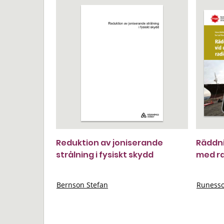
Reduktion av joniserande
Räddni
strålning i fysiskt skydd
med r
Bernson Stefan
Runesso