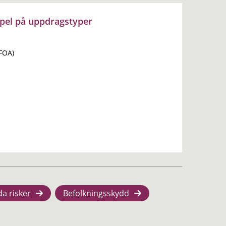
pel på uppdragstyper
(FOA)
da risker
Befolkningsskydd