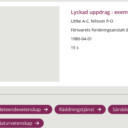
Lyckad uppdrag : exem
Littke A-C, Nilsson P-O
Försvarets forskningsanstalt 
1980-04-01
15 s
Beteendevetenskap
Räddningstjänst
Särskil
Naturvetenskap