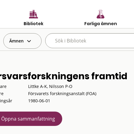
Bibliotek
Farliga ämnen
Ämnen
rsvarsforskningens framtid
tare
Littke A-K, Nilsson P-O
re
Försvarets forskningsanstalt (FOA)
ingsår
1980-06-01
Öppna sammanfattning