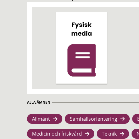
ALLA ÄMNEN
Allmänt
Samhällsorientering
Medicin och friskvård
Teknik