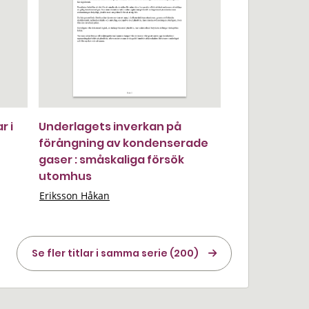
r i
Underlagets inverkan på
förångning av kondenserade
gaser : småskaliga försök
utomhus
Eriksson Håkan
Se fler titlar i samma serie (200)