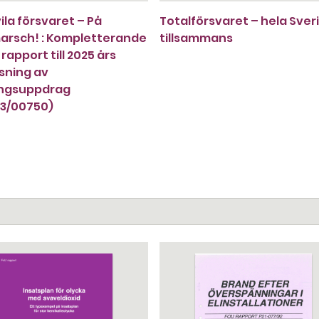
ila försvaret – På
Totalförsvaret – hela Sver
arsch! : Kompletterande
tillsammans
rapport till 2025 års
sning av
ingsuppdrag
23/00750)