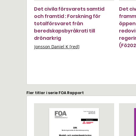
Det civila försvarets samtid
Det civ
och framtid : Forskning för
framm
totalförsvaret från
öppen 
beredskapsbyråkrati till
redovi
drönarkrig
reger
(Fö20
Jonsson Daniel K [red]
Fler titlar i serie FOA Rapport