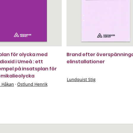
plan för olycka med
Brand efter överspänninga
dioxid i Umeå : ett
elinstallationer
mpel på insatsplan för
emikalieolycka
Lundquist Stig
n Håkan
·
Östlund Henrik