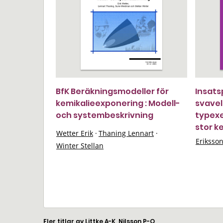
BfK Beräkningsmodeller för
Insats
kemikalieexponering : Modell-
svavel
och systembeskrivning
typexe
stor k
Wetter Erik
·
Thaning Lennart
·
Eriksso
Winter Stellan
Fler titlar av Littke A-K, Nilsson P-O