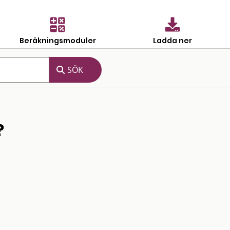
Beräkningsmoduler
Ladda ner
?