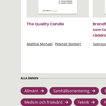
The Quality Candle
Brand
som ta
räddni
Matthäi Michael
·
Petereit Norbert
Svensso
ALLA ÄMNEN
Allmänt
Samhällsorientering
Medicin och friskvård
Teknik