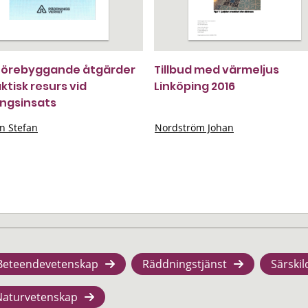
förebyggande åtgärder
Tillbud med värmeljus
ktisk resurs vid
Linköping 2016
ngsinsats
n Stefan
Nordström Johan
Beteendevetenskap
Räddningstjänst
Särskil
Naturvetenskap