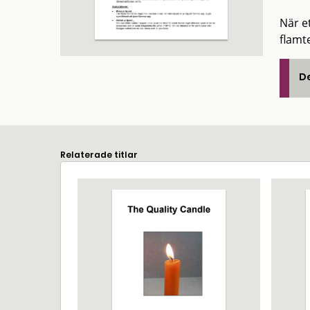
När et
flamt
De
Relaterade titlar