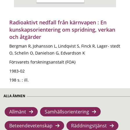
Radioaktivt nedfall från kärnvapen : En
kunskapsorientering om spridning, verkan
och åtgärder
Bergman R, Johansson L, Lindqvist S, Finck R, Lager- stedt
O, Schelin O, Danielson G, Edvardson K
Försvarets forskningsanstalt (FOA)
1983-02
198 s. : ill.
ALLA ÄMNEN
Allmänt
Samhällsorientering
Beteendevetenskap
Räddningstjänst