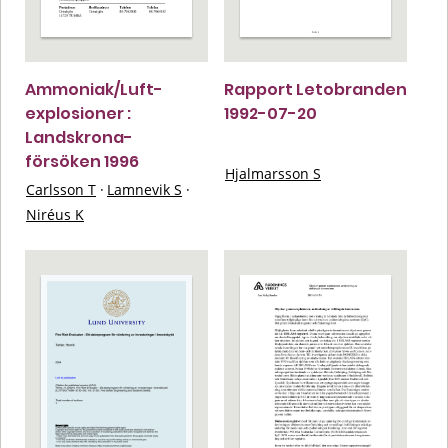
Ammoniak/Luft-
Rapport Letobranden
explosioner :
1992-07-20
Landskrona-
försöken 1996
Hjalmarsson S
Carlsson T
·
Lamnevik S
·
Niréus K