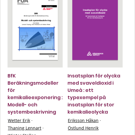
BfK
Insatsplan för olycka
Beräkningsmodeller
med svaveldioxid i
för
Umeå : ett
kemikalieexponering :
typexempel på
Modell- och
insatsplan för stor
systembeskrivning
kemikalieolycka
Wetter Erik
·
Eriksson Håkan
·
Thaning Lennart
·
Östlund Henrik