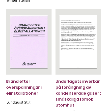
Winter Stellan
Brand efter
Underlagets inverkan
överspänningar i
på förångning av
elinstallationer
kondenserade gaser :
småskaliga försök
Lundquist Stig
utomhus