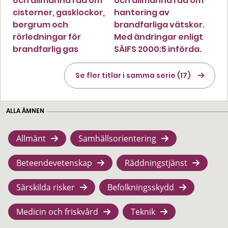
och allmänna råd om
och allmänna råd om
cisterner, gasklockor,
hantering av
bergrum och
brandfarliga vätskor.
rörledningar för
Med ändringar enligt
brandfarlig gas
SÄIFS 2000:5 införda.
Se fler titlar i samma serie (17)
ALLA ÄMNEN
Allmänt
Samhällsorientering
Beteendevetenskap
Räddningstjänst
Särskilda risker
Befolkningsskydd
Medicin och friskvård
Teknik