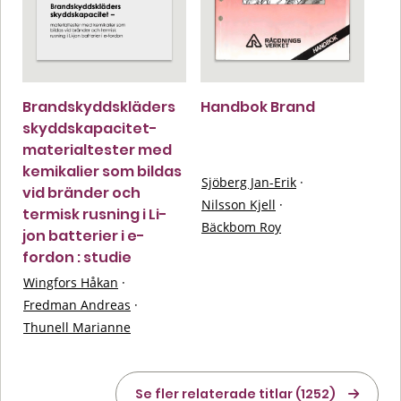
Brandskyddskläders
Handbok Brand
skyddskapacitet-
materialtester med
kemikalier som bildas
Sjöberg Jan-Erik
·
vid bränder och
Nilsson Kjell
·
termisk rusning i Li-
Bäckbom Roy
jon batterier i e-
fordon : studie
Wingfors Håkan
·
Fredman Andreas
·
Thunell Marianne
Se fler relaterade titlar (1252)