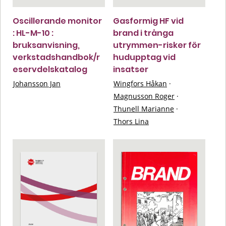
Oscillerande monitor
Gasformig HF vid
: HL-M-10 :
brand i trånga
bruksanvisning,
utrymmen-risker för
verkstadshandbok/r
hudupptag vid
eservdelskatalog
insatser
Johansson Jan
Wingfors Håkan
·
Magnusson Roger
·
Thunell Marianne
·
Thors Lina