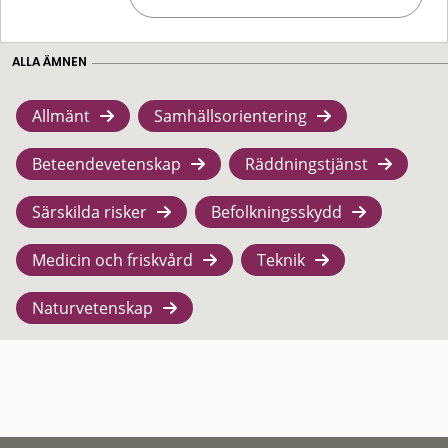
ALLA ÄMNEN
Allmänt
Samhällsorientering
Beteendevetenskap
Räddningstjänst
Särskilda risker
Befolkningsskydd
Medicin och friskvård
Teknik
Naturvetenskap