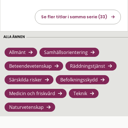
Se fler titlar i samma serie (33)
ALLA ÄMNEN
Allmänt
Samhällsorientering
Beteendevetenskap
Räddningstjänst
Särskilda risker
Befolkningsskydd
Medicin och friskvård
Teknik
Naturvetenskap