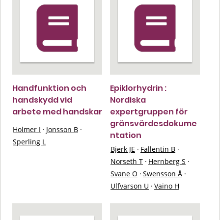
Handfunktion och
Epiklorhydrin :
handskydd vid
Nordiska
arbete med handskar
expertgruppen för
gränsvärdesdokume
Holmer I
·
Jonsson B
·
ntation
Sperling L
Bjerk JE
·
Fallentin B
·
Norseth T
·
Hernberg S
·
Svane O
·
Swensson Å
·
Ulfvarson U
·
Vaino H