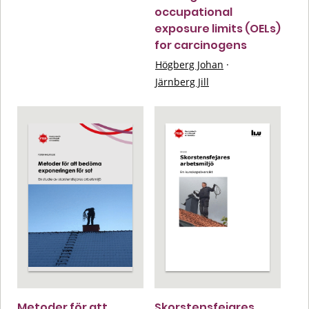
occupational
exposure limits (OELs)
for carcinogens
Högberg Johan
·
Järnberg Jill
Metoder för att
Skorstensfejares