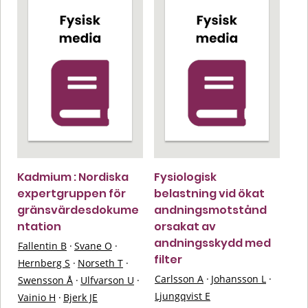
Kadmium : Nordiska
Fysiologisk
expertgruppen för
belastning vid ökat
gränsvärdesdokume
andningsmotstånd
ntation
orsakat av
andningsskydd med
Fallentin B
·
Svane O
·
filter
Hernberg S
·
Norseth T
·
Carlsson A
·
Johansson L
·
Swensson Å
·
Ulfvarson U
·
Ljungqvist E
Vainio H
·
Bjerk JE