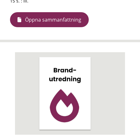
15 s. : ill.
Öppna sammanfattning