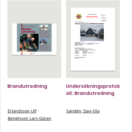
Brandutredning
Undersökningsprotok
oll : Brandutredning
Erlandsson Ulf
·
Sandén, Dan-Ola
Bengtsson Lars-Göran