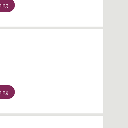
ning
ning