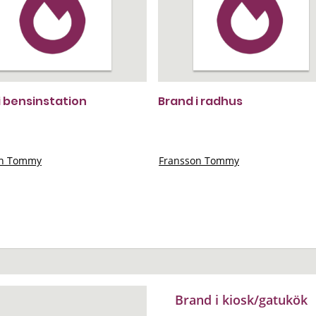
i bensinstation
Brand i radhus
on Tommy
Fransson Tommy
Brand i kiosk/gatukök