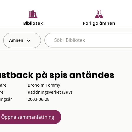
Bibliotek
Farliga ämnen
Ämnen
astback på spis antändes
tare
Broholm Tommy
re
Räddningsverket (SRV)
ingsår
2003-06-28
Öppna sammanfattning