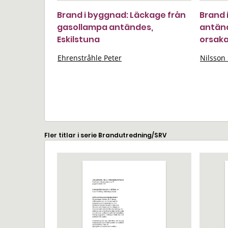
Brand i byggnad: Läckage från
Brand 
gasollampa antändes,
antänd
Eskilstuna
orsaka
Ehrenstråhle Peter
Nilsson 
Fler titlar i serie Brandutredning/SRV