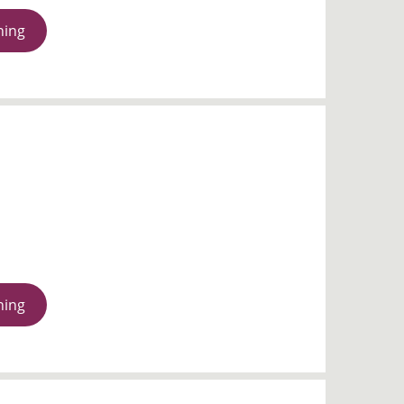
ning
ning