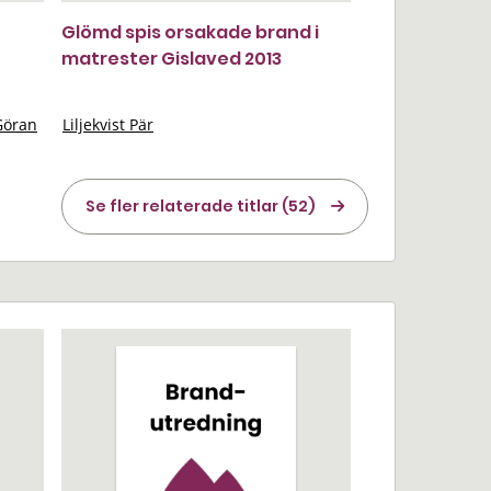
Glömd spis orsakade brand i
matrester Gislaved 2013
Göran
Liljekvist Pär
Se fler relaterade titlar (52)