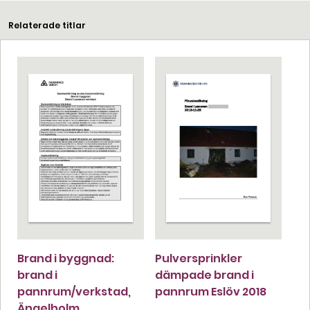
Relaterade titlar
Brand i byggnad:
Pulversprinkler
brand i
dämpade brand i
pannrum/verkstad,
pannrum Eslöv 2018
Ängelholm