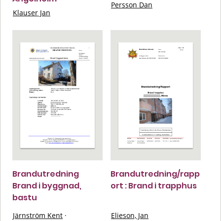
Persson Dan
Klauser Jan
Brandutredning
Brandutredning/rapp
Brand i byggnad,
ort : Brand i trapphus
bastu
Järnström Kent
·
Elieson, Jan