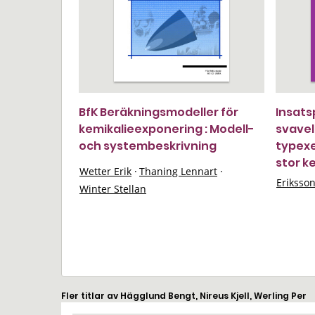
BfK Beräkningsmodeller för
Insats
kemikalieexponering : Modell-
svavel
och systembeskrivning
typexe
stor k
Wetter Erik
·
Thaning Lennart
·
Eriksso
Winter Stellan
Fler titlar av Hägglund Bengt, Nireus Kjell, Werling Per