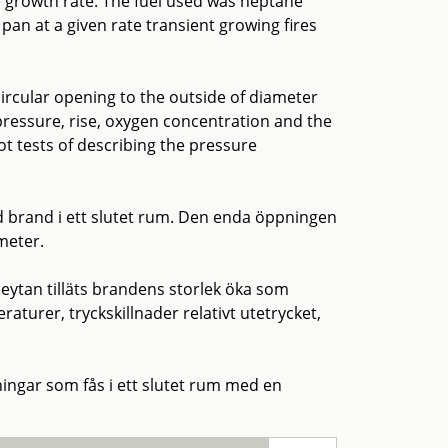
re growth rate. The fuel used was heptane
 pan at a given rate transient growing fires
circular opening to the outside of diameter
ressure, rise, oxygen concentration and the
ot tests of describing the pressure
id brand i ett slutet rum. Den enda öppningen
meter.
eytan tilläts brandens storlek öka som
turer, tryckskillnader relativt utetrycket,
ningar som fås i ett slutet rum med en