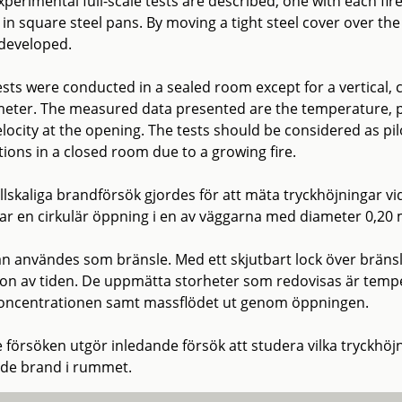
xperimental full-scale tests are described, one with each fi
in square steel pans. By moving a tight steel cover over the
developed.
ests were conducted in a sealed room except for a vertical, 
meter. The measured data presented are the temperature, p
locity at the opening. The tests should be considered as pil
tions in a closed room due to a growing fire.
ullskaliga brandförsök gjordes för att mäta tryckhöjningar v
var en cirkulär öppning i en av väggarna med diameter 0,20 
n användes som bränsle. Med ett skjutbart lock över bränsl
ion av tiden. De uppmätta storheter som redovisas är tempera
oncentrationen samt massflödet ut genom öppningen.
e försöken utgör inledande försök att studera vilka tryckhöj
de brand i rummet.