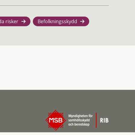
da risker
Befolkningsskydd