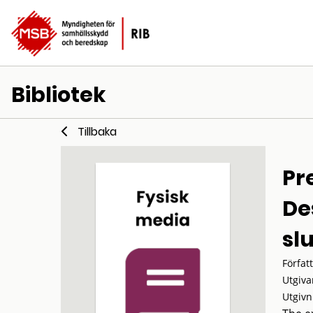
Bibliotek
Tillbaka
Pr
De
sl
Förfat
Utgiva
Utgivn