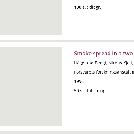
138 s. : diagr.
Smoke spread in a tw
Hägglund Bengt, Nireus Kjell,
Försvarets forskningsanstalt 
1996
50 s. : tab., diagr.