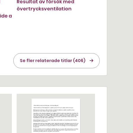
d
Resultat av försök med
övertrycksventilation
ide a
Se fler relaterade titlar (406)