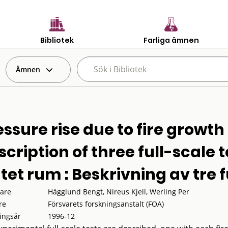
Bibliotek
Farliga ämnen
Ämnen
essure rise due to fire growth 
scription of three full-scale t
utet rum : Beskrivning av tre f
tare
Hägglund Bengt, Nireus Kjell, Werling Per
re
Försvarets forskningsanstalt (FOA)
ingsår
1996-12