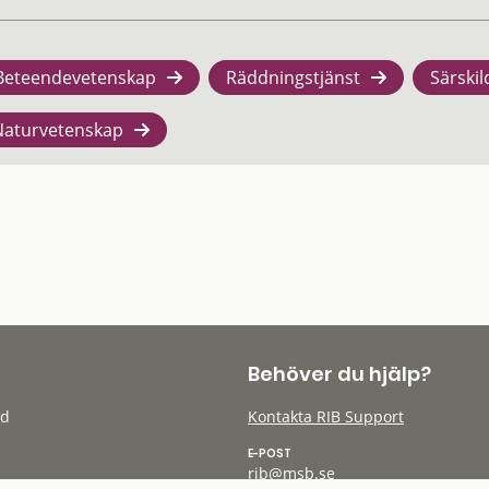
Beteendevetenskap
Räddningstjänst
Särskil
Naturvetenskap
Behöver du hjälp?
öd
Kontakta RIB Support
E-POST
rib@msb.se