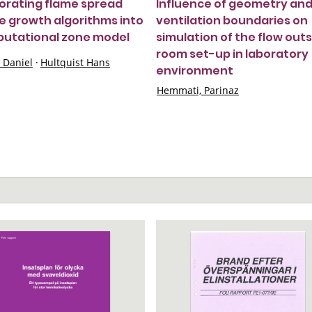
orating flame spread
Influence of geometry an
re growth algorithms into
ventilation boundaries on
utational zone model
simulation of the flow outs
room set-up in laboratory
 Daniel
·
Hultquist Hans
environment
Hemmati, Parinaz