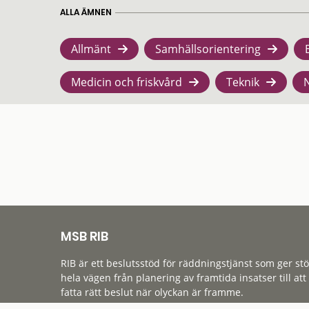
ALLA ÄMNEN
Allmänt
Samhällsorientering
Medicin och friskvård
Teknik
MSB RIB
RIB är ett beslutsstöd för räddningstjänst som ger st
hela vägen från planering av framtida insatser till att
fatta rätt beslut när olyckan är framme.