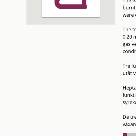
The e
burnt 
were 
The t
0.20 
gas ve
condi
Tre f
utåt 
Hepta
funkt
syrek
De tr
växan