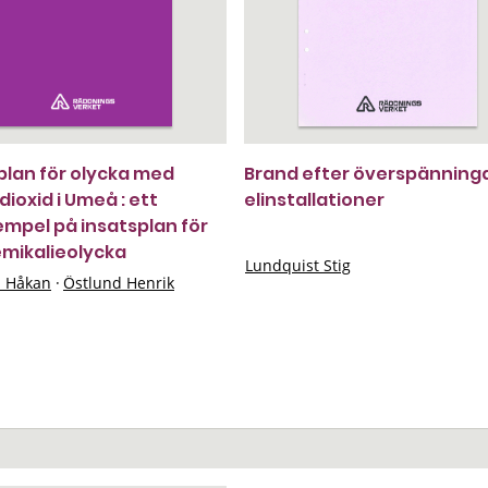
plan för olycka med
Brand efter överspänninga
dioxid i Umeå : ett
elinstallationer
mpel på insatsplan för
emikalieolycka
Lundquist Stig
n Håkan
·
Östlund Henrik