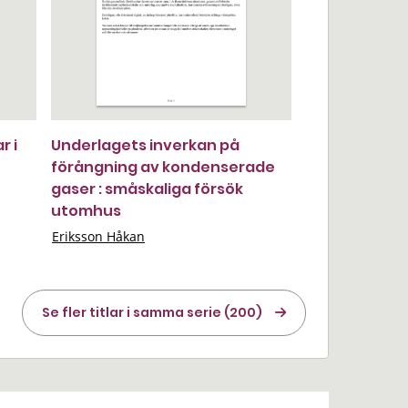
r i
Underlagets inverkan på
förångning av kondenserade
gaser : småskaliga försök
utomhus
Eriksson Håkan
Se fler titlar i samma serie (200)