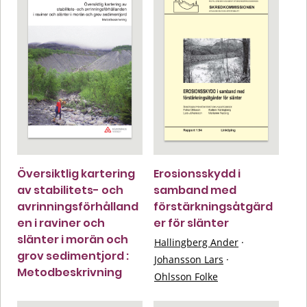
Översiktlig kartering
Erosionsskydd i
av stabilitets- och
samband med
avrinningsförhålland
förstärkningsåtgärd
en i raviner och
er för slänter
slänter i morän och
Hallingberg Ander
·
grov sedimentjord :
Johansson Lars
·
Metodbeskrivning
Ohlsson Folke