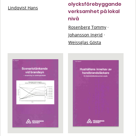
olycksförebyggande
Lindqvist Hans
verksamhet på lokal
nivå
Rosenberg Tommy
·
Johansson Ingrid
·
Weissglas Gösta