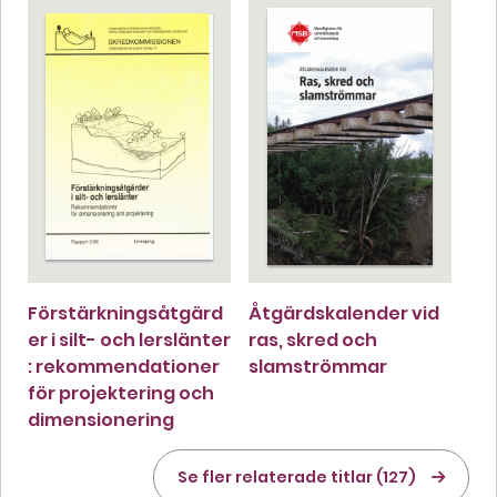
Förstärkningsåtgärd
Åtgärdskalender vid
er i silt- och lerslänter
ras, skred och
: rekommendationer
slamströmmar
för projektering och
dimensionering
Se fler relaterade titlar (127)