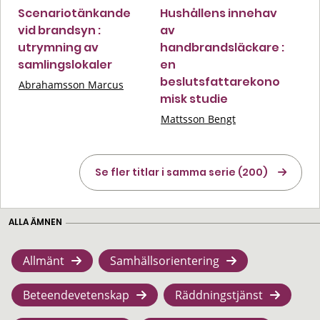
Scenariotänkande
Hushållens innehav
vid brandsyn :
av
utrymning av
handbrandsläckare :
samlingslokaler
en
beslutsfattarekono
Abrahamsson Marcus
misk studie
Mattsson Bengt
Se fler titlar i samma serie (200)
ALLA ÄMNEN
Allmänt
Samhällsorientering
Beteendevetenskap
Räddningstjänst