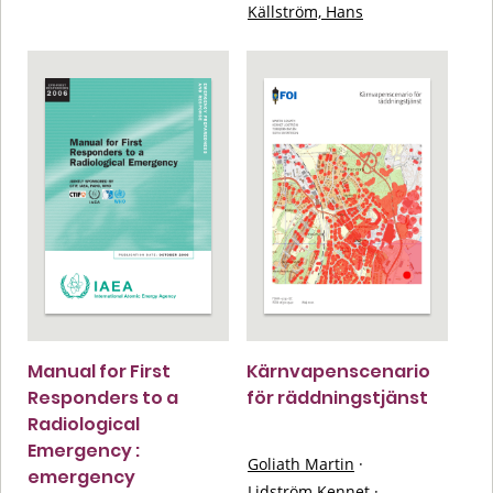
Källström, Hans
Manual for First
Kärnvapenscenario
Responders to a
för räddningstjänst
Radiological
Emergency :
Goliath Martin
·
emergency
Lidström Kennet
·