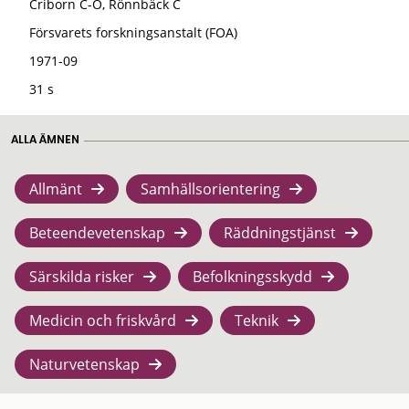
Criborn C-O, Rönnbäck C
Försvarets forskningsanstalt (FOA)
1971-09
31 s
ALLA ÄMNEN
Allmänt
Samhällsorientering
Beteendevetenskap
Räddningstjänst
Särskilda risker
Befolkningsskydd
Medicin och friskvård
Teknik
Naturvetenskap