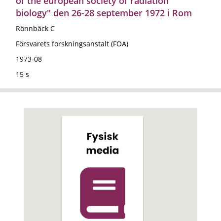
of the european society of radiation
biology" den 26-28 september 1972 i Rom
Rönnbäck C
Försvarets forskningsanstalt (FOA)
1973-08
15 s