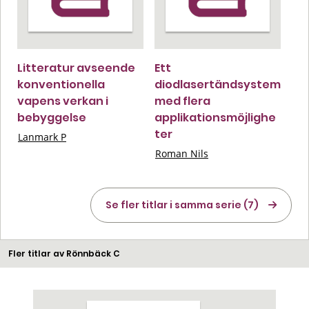
Litteratur avseende
Ett
konventionella
diodlasertändsystem
vapens verkan i
med flera
bebyggelse
applikationsmöjlighe
ter
Lanmark P
Roman Nils
Se fler titlar i samma serie (7)
Fler titlar av Rönnbäck C