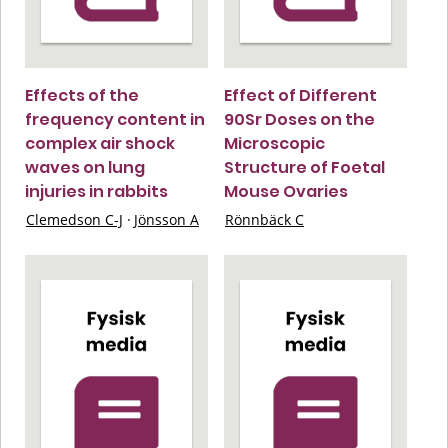
Effects of the
Effect of Different
frequency content in
90Sr Doses on the
complex air shock
Microscopic
waves on lung
Structure of Foetal
injuries in rabbits
Mouse Ovaries
Clemedson C-J
·
Jönsson A
Rönnbäck C