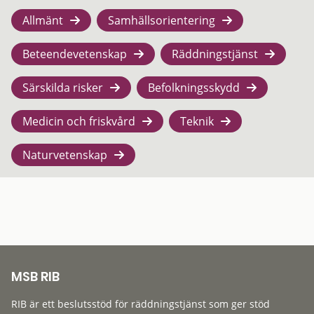
Allmänt
Samhällsorientering
Beteendevetenskap
Räddningstjänst
Särskilda risker
Befolkningsskydd
Medicin och friskvård
Teknik
Naturvetenskap
MSB RIB
RIB är ett beslutsstöd för räddningstjänst som ger stöd