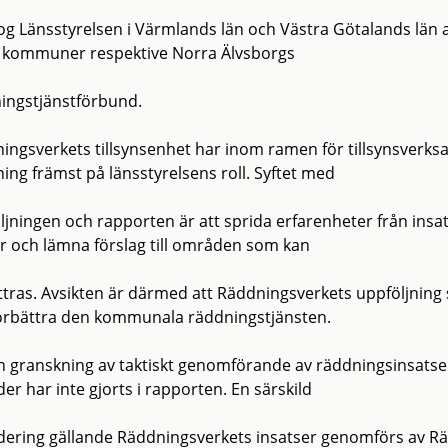
og Länsstyrelsen i Värmlands län och Västra Götalands län a
e kommuner respektive Norra Älvsborgs
ingstjänstförbund.
ingsverkets tillsynsenhet har inom ramen för tillsynsverk
ning främst på länsstyrelsens roll. Syftet med
ljningen och rapporten är att sprida erfarenheter från insa
er och lämna förslag till områden som kan
ttras. Avsikten är därmed att Räddningsverkets uppföljning s
örbättra den kommunala räddningstjänsten.
 granskning av taktiskt genomförande av räddningsinsatsern
r har inte gjorts i rapporten. En särskild
dering gällande Räddningsverkets insatser genomförs av Rä