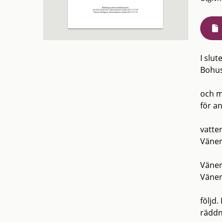
I slu
Bohus
och m
för a
vatte
Vänern
Väner
Väner
följd
räddn