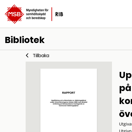
Bibliotek
Tillbaka
Up
på
ko
öv
Utgiva
Utgivn