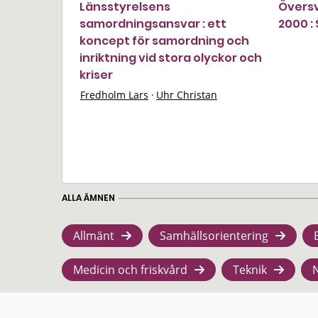
Länsstyrelsens
Övers
samordningsansvar : ett
2000 :
koncept för samordning och
inriktning vid stora olyckor och
kriser
Fredholm Lars
·
Uhr Christan
ALLA ÄMNEN
Allmänt
Samhällsorientering
Medicin och friskvård
Teknik