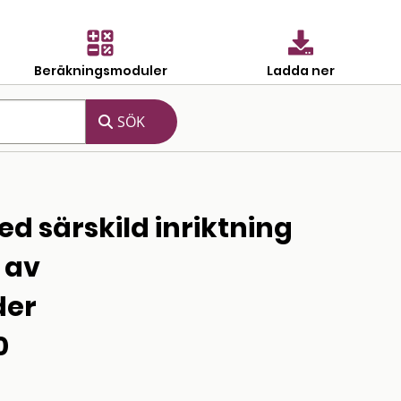
Beräkningsmoduler
Ladda ner
d särskild inriktning
 av
der
0