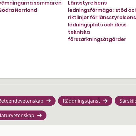
vämningarna sommaren
Länsstyrelsens
 Södra Norrland
ledningsförmåga : stöd oc
riktlinjer för länsstyrelsens
ledningsplats och dess
tekniska
förstärkningsåtgärder
Beteendevetenskap
Räddningstjänst
Särskil
Naturvetenskap