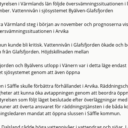
tyrelsen i Värmlands län följde översvämningssituationen i
ber. Vattennivån i sjösystemet Byälven-Glafsfjorden
tra Värmland steg i början av november och prognoserna visa
versvämningssituationen i Arvika
n kunde bli kritisk. Vattennivån i Glafsfjorden ökade och 
n från Glafsfjorden. Höjdskillnaden mellan
fjorden och Byälvens utlopp i Vänern var i detta läge endas
et sjösystemet genom att även öppna
n i Säffle skulle förbättra förhållandet i Arvika. Räddningsc
gheter att kunna öka avtappningen genom att beordra öppni
tyrelsen som följt läget beslutade efter överläggningar med
ner att överta ansvaret för räddningstjänsten i de båda
ingsledaren mandat att öppna slussen i Säffle kommun.
i Dalsland rådde höga vattennivåer i vattendrag och sjöar. L