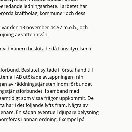
beredande ledningsarbete. I arbetet har
berörda kraftbolag, kommuner och dess
ch var den 18 november 44,97 m.ö.h., och
höjning av vattennivån.
r vid Vänern beslutade då Länsstyrelsen i
örbund. Beslutet syftade i första hand till
ttenfall AB utökade avtappningen från
gen av räddningstjänsten inom förbundet
ingstjänstförbundet. I samband med
 samtidigt som vissa frågor uppkommit. De
 har i det följande lyfts fram. Några av
enare. En sådan eventuell djupare belysning
enomföras i annan ordning. Exempel på