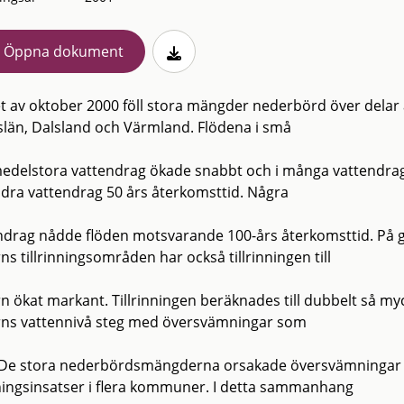
Öppna dokument
tet av oktober 2000 föll stora mängder nederbörd över delar
län, Dalsland och Värmland. Flödena i små
edelstora vattendrag ökade snabbt och i många vattendrag
ndra vattendrag 50 års återkomsttid. Några
ndrag nådde flöden motsvarande 100-års återkomsttid. På g
s tillrinningsområden har också tillrinningen till
n ökat markant. Tillrinningen beräknades till dubbelt så 
ns vattennivå steg med översvämningar som
. De stora nederbördsmängderna orsakade översvämningar i
ingsinsatser i flera kommuner. I detta sammanhang