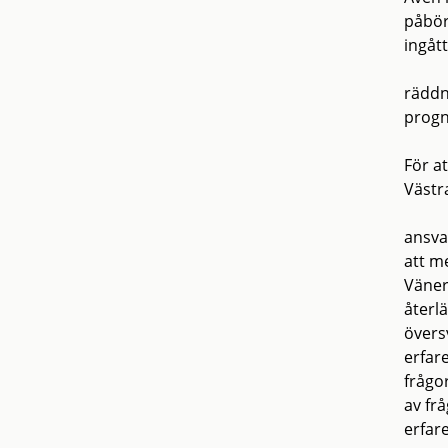
påbör
ingåt
räddn
progno
För a
Västr
ansva
att m
Väner
återl
övers
erfar
frågo
av fr
erfar