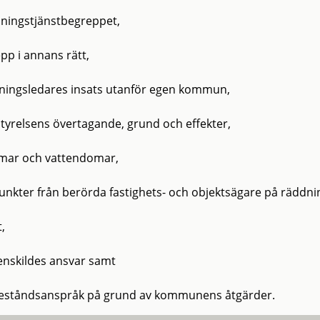
ningstjänstbegreppet,
pp i annans rätt,
ningsledares insats utanför egen kommun,
styrelsens övertagande, grund och effekter,
ar och vattendomar,
unkter från berörda fastighets- och objektsägare på räddni
,
enskildes ansvar samt
eståndsanspråk på grund av kommunens åtgärder.