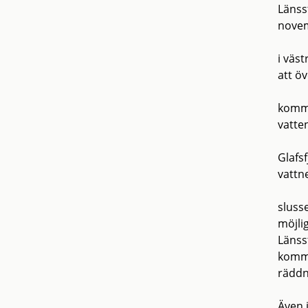
Länss
novem
i väs
att ö
kommu
vatte
Glafs
vattn
slusse
möjli
Länss
kommu
räddn
Även 