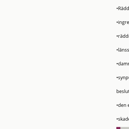
•Rädd
•ingre
•rädd
•läns
•damm
•synp
beslut
•den 
•skad