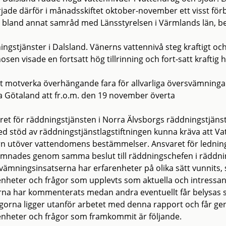
jade därför i månadsskiftet oktober-november ett visst för
t bland annat samråd med Länsstyrelsen i Värmlands län, 
ingstjänster i Dalsland. Vänerns vattennivå steg kraftigt o
sen visade en fortsatt hög tillrinning och fort-satt kraftig 
tt motverka överhängande fara för allvarliga översvämninga
a Götaland att fr.o.m. den 19 november överta
ret för räddningstjänsten i Norra Älvsborgs räddningstjänstf
ed stöd av räddningstjänstlagstiftningen kunna kräva att Va
n utöver vattendomens bestämmelser. Ansvaret för lednin
ämnades genom samma beslut till räddningschefen i räddn
vämningsinsatserna har erfarenheter på olika sätt vunnits,
enheter och frågor som upplevts som aktuella och intressanta
rna har kommenterats medan andra eventuellt får belysas s
ågorna ligger utanför arbetet med denna rapport och får g
enheter och frågor som framkommit är följande.