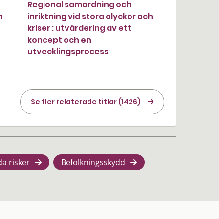
Regional samordning och
h
inriktning vid stora olyckor och
kriser : utvärdering av ett
koncept och en
utvecklingsprocess
Se fler relaterade titlar (1426)
da risker
Befolkningsskydd