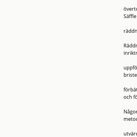
övert
Säffl
räddn
Räddn
inrikt
uppfö
brist
förbä
och f
Någon
metode
utvär