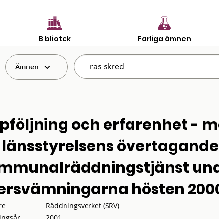
Bibliotek
Farliga ämnen
Ämnen
pföljning och erfarenhet - me
 länsstyrelsens övertagande
mmunalräddningstjänst un
ersvämningarna hösten 200
re
Räddningsverket (SRV)
ingsår
2001