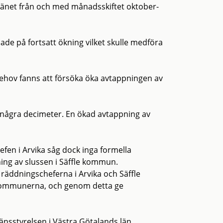
 länet från och med månadsskiftet oktober-
de på fortsatt ökning vilket skulle medföra
behov fanns att försöka öka avtappningen av
t några decimeter. En ökad avtappning av
hefen i Arvika såg dock inga formella
ng av slussen i Säffle kommun.
 räddningscheferna i Arvika och Säffle
 kommunerna, och genom detta ge
änsstyrelsen i Västra Götalands län