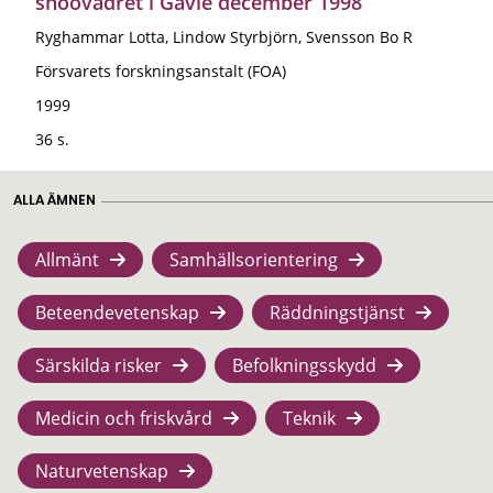
snöovädret i Gävle december 1998
Ryghammar Lotta, Lindow Styrbjörn, Svensson Bo R
Försvarets forskningsanstalt (FOA)
1999
36 s.
ALLA ÄMNEN
Allmänt
Samhällsorientering
Beteendevetenskap
Räddningstjänst
Särskilda risker
Befolkningsskydd
Medicin och friskvård
Teknik
Naturvetenskap