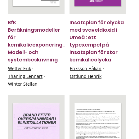
BfK
Insatsplan för olycka
Beräkningsmodeller
med svaveldioxid i
för
Umeå : ett
kemikalieexponering :
typexempel på
Modell- och
insatsplan för stor
systembeskrivning
kemikalieolycka
Wetter Erik
·
Eriksson Håkan
·
Thaning Lennart
·
Östlund Henrik
Winter Stellan