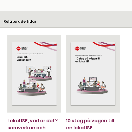
Relaterade titlar
Lokal ISF, vad är det? :
10 steg på vägen till
samverkan och
en lokal ISF :