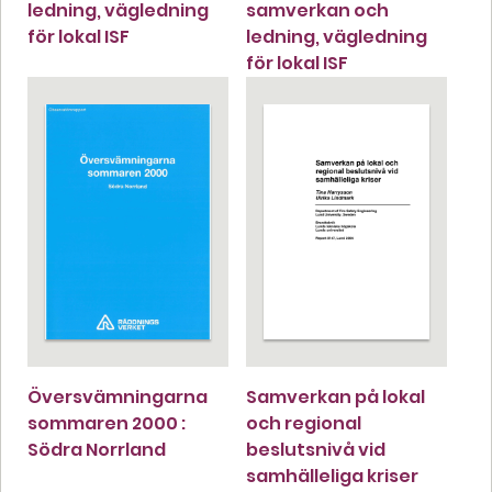
ledning, vägledning
samverkan och
för lokal ISF
ledning, vägledning
för lokal ISF
Översvämningarna
Samverkan på lokal
sommaren 2000 :
och regional
Södra Norrland
beslutsnivå vid
samhälleliga kriser