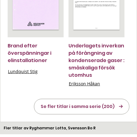
Brand efter
Underlagets inverkan
överspänningar i
på förångning av
elinstallationer
kondenserade gaser :
småskaliga försök
Lundquist Stig
utomhus
Eriksson Håkan
Se fler titlar i samma serie (200)
Fler titlar av Ryghammar Lotta, Svensson Bo R