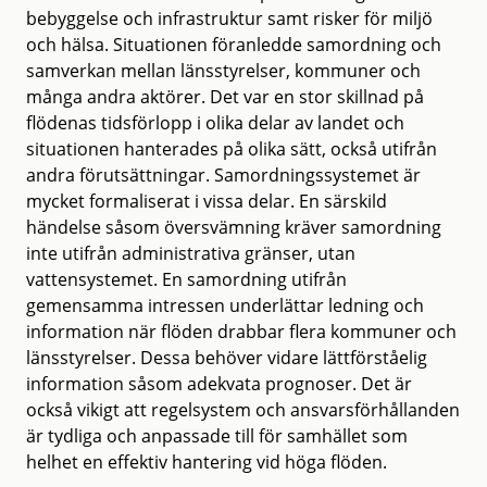
bebyggelse och infrastruktur samt risker för miljö
och hälsa. Situationen föranledde samordning och
samverkan mellan länsstyrelser, kommuner och
många andra aktörer. Det var en stor skillnad på
flödenas tidsförlopp i olika delar av landet och
situationen hanterades på olika sätt, också utifrån
andra förutsättningar. Samordningssystemet är
mycket formaliserat i vissa delar. En särskild
händelse såsom översvämning kräver samordning
inte utifrån administrativa gränser, utan
vattensystemet. En samordning utifrån
gemensamma intressen underlättar ledning och
information när flöden drabbar flera kommuner och
länsstyrelser. Dessa behöver vidare lättförståelig
information såsom adekvata prognoser. Det är
också vikigt att regelsystem och ansvarsförhållanden
är tydliga och anpassade till för samhället som
helhet en effektiv hantering vid höga flöden.