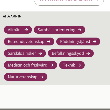
ALLA ÄMNEN
Allmänt
Samhällsorientering
Beteendevetenskap
Räddningstjänst
Särskilda risker
Befolkningsskydd
Medicin och friskvård
Teknik
Naturvetenskap