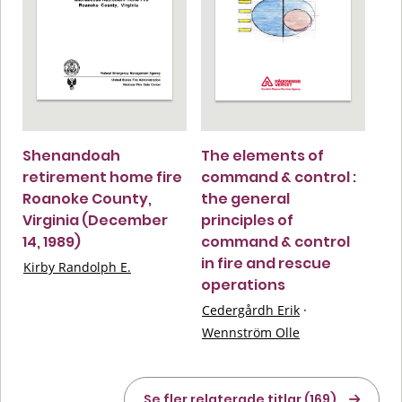
Shenandoah
The elements of
retirement home fire
command & control :
Roanoke County,
the general
Virginia (December
principles of
14, 1989)
command & control
in fire and rescue
Kirby Randolph E.
operations
Cedergårdh Erik
·
Wennström Olle
Se fler relaterade titlar (169)