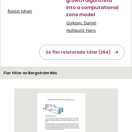
growth algorithms
into a computational
Åqvist Johan
zone model
Gojkovic Daniel
·
Hultquist Hans
Se fler relaterade titlar (264)
Fler titlar av Bergström Nils