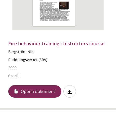
Fire behaviour training : Instructors course
Bergström Nils
Räddningsverket (SRV)
2000
6 s. :ill.
Öppna dokument