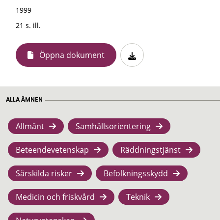
1999
21 s. ill.
Öppna dokument
ALLA ÄMNEN
Allmänt
Samhällsorientering
Beteendevetenskap
Räddningstjänst
Särskilda risker
Befolkningsskydd
Medicin och friskvård
Teknik