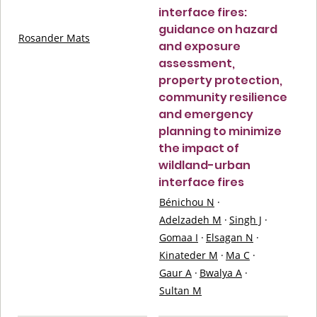
interface fires:
guidance on hazard
Rosander Mats
and exposure
assessment,
property protection,
community resilience
and emergency
planning to minimize
the impact of
wildland-urban
interface fires
Bénichou N
·
Adelzadeh M
·
Singh J
·
Gomaa I
·
Elsagan N
·
Kinateder M
·
Ma C
·
Gaur A
·
Bwalya A
·
Sultan M