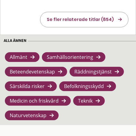
Se fler relaterade titlar (854)
ALLA ÄMNEN
Allmänt
Samhällsorientering
Beteendevetenskap
Räddningstjänst
Särskilda risker
Befolkningsskydd
Medicin och friskvård
Teknik
Naturvetenskap