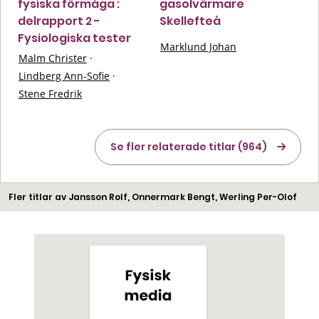
fysiska förmåga :
gasolvärmare
delrapport 2 -
Skellefteå
Fysiologiska tester
Marklund Johan
Malm Christer
·
Lindberg Ann-Sofie
·
Stene Fredrik
Se fler relaterade titlar (964)
Fler titlar av Jansson Rolf, Onnermark Bengt, Werling Per-Olof