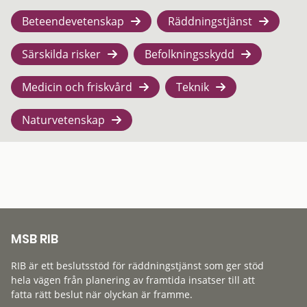
Beteendevetenskap
Räddningstjänst
Särskilda risker
Befolkningsskydd
Medicin och friskvård
Teknik
Naturvetenskap
MSB RIB
RIB är ett beslutsstöd för räddningstjänst som ger stöd
hela vägen från planering av framtida insatser till att
fatta rätt beslut när olyckan är framme.