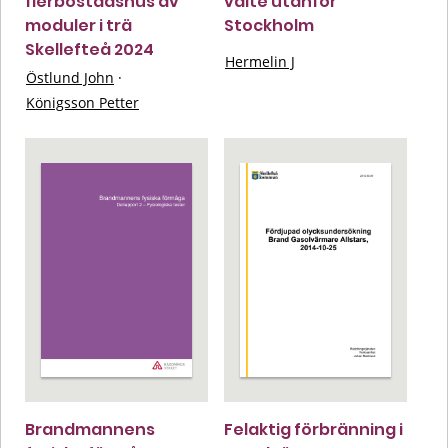
flerbostadshus av
välte utanför
moduler i trä
Stockholm
Skellefteå 2024
Hermelin J
Östlund John
·
Königsson Petter
Brandmannens
Felaktig förbränning i