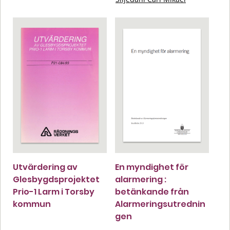
Utvärdering av
En myndighet för
Glesbygdsprojektet
alarmering :
Prio-1 Larm i Torsby
betänkande från
kommun
Alarmeringsutrednin
gen