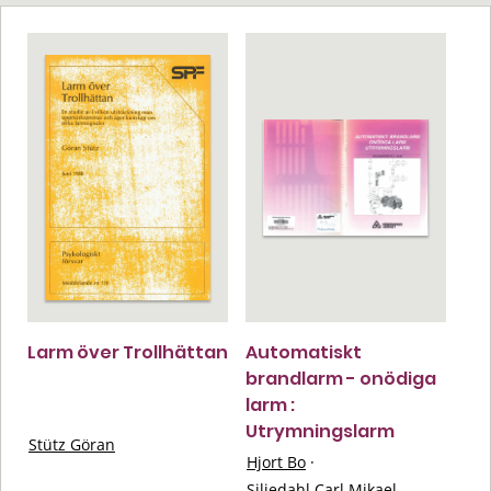
Larm över Trollhättan
Automatiskt
brandlarm - onödiga
larm :
Utrymningslarm
Stütz Göran
Hjort Bo
·
Siljedahl Carl Mikael