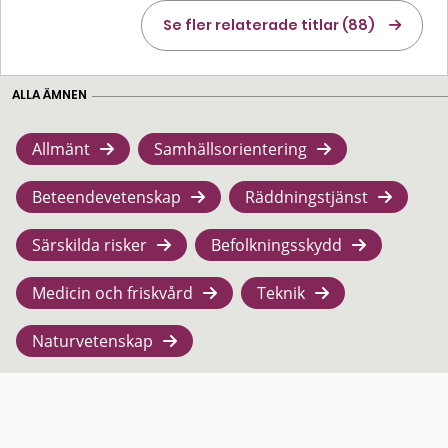
Se fler relaterade titlar (88)
ALLA ÄMNEN
Allmänt
Samhällsorientering
Beteendevetenskap
Räddningstjänst
Särskilda risker
Befolkningsskydd
Medicin och friskvård
Teknik
Naturvetenskap