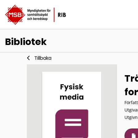
Bibliotek
Tillbaka
Tr
fo
Förfat
Utgiva
Utgivn