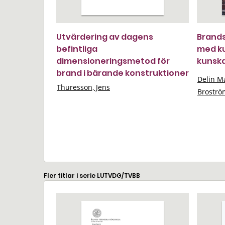
Utvärdering av dagens
Brands
befintliga
med ku
dimensioneringsmetod för
kunska
brand i bärande konstruktioner
Delin Ma
Thuresson, Jens
Broströ
Fler titlar i serie LUTVDG/TVBB