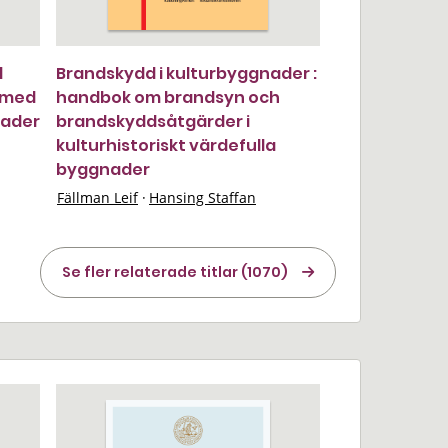
d
Brandskydd i kulturbyggnader :
: med
handbok om brandsyn och
nader
brandskyddsåtgärder i
kulturhistoriskt värdefulla
byggnader
Fällman Leif
·
Hansing Staffan
Se fler relaterade titlar (1070)