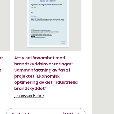
as
Att visa lönsamhet med
brandskyddsinvesteringar :
e-
Sammanfattning av fas 2 i
projektet "Ekonomisk
optimering av det industriella
brandskyddet"
Johansson Henrik