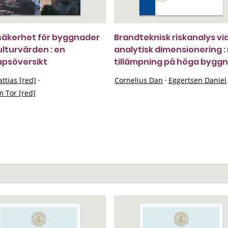
äkerhet för byggnader
Brandteknisk riskanalys vi
lturvärden : en
analytisk dimensionering 
psöversikt
tillämpning på höga bygg
ttias [red]
·
Cornelius Dan
·
Eggertsen Daniel
m Tor [red]