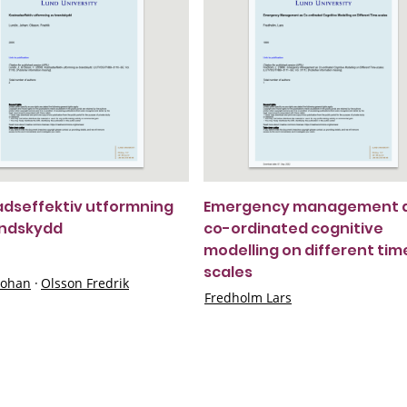
dseffektiv utformning
Emergency management 
andskydd
co-ordinated cognitive
modelling on different tim
scales
Johan
·
Olsson Fredrik
Fredholm Lars