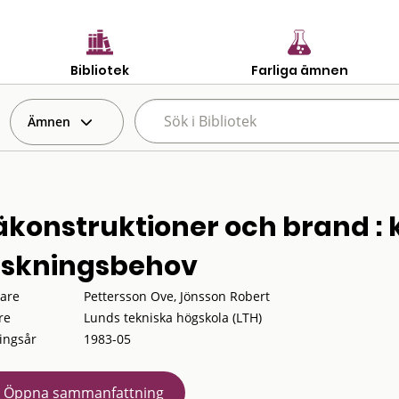
Bibliotek
Farliga ämnen
Ämnen
äkonstruktioner och brand :
rskningsbehov
tare
Pettersson Ove, Jönsson Robert
re
Lunds tekniska högskola (LTH)
ingsår
1983-05
Öppna sammanfattning