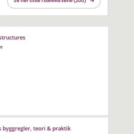
Se fler titlar i samma serie (200)
structures
ve
 byggregler, teori & praktik