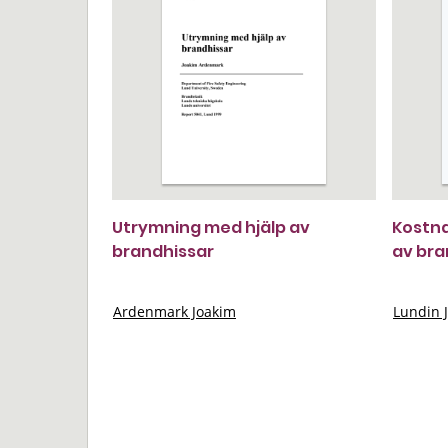
Utrymning med hjälp av
Kostna
brandhissar
av br
Ardenmark Joakim
Lundin 