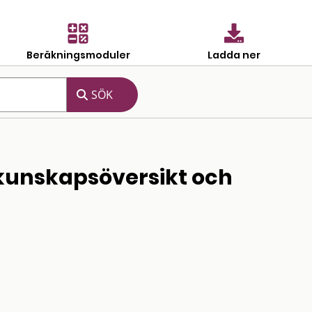
Beräkningsmoduler
Ladda ner
 kunskapsöversikt och