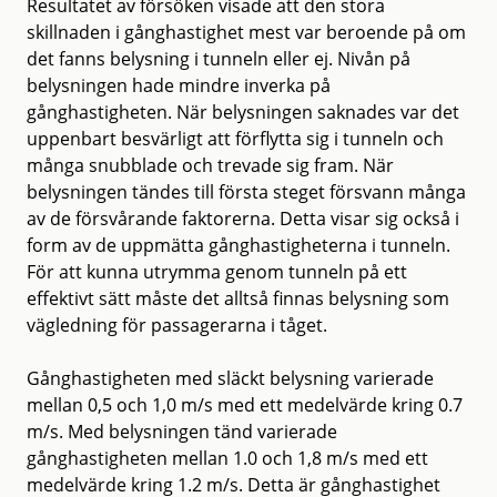
Resultatet av försöken visade att den stora
skillnaden i gånghastighet mest var beroende på om
det fanns belysning i tunneln eller ej. Nivån på
belysningen hade mindre inverka på
gånghastigheten. När belysningen saknades var det
uppenbart besvärligt att förflytta sig i tunneln och
många snubblade och trevade sig fram. När
belysningen tändes till första steget försvann många
av de försvårande faktorerna. Detta visar sig också i
form av de uppmätta gånghastigheterna i tunneln.
För att kunna utrymma genom tunneln på ett
effektivt sätt måste det alltså finnas belysning som
vägledning för passagerarna i tåget.
Gånghastigheten med släckt belysning varierade
mellan 0,5 och 1,0 m/s med ett medelvärde kring 0.7
m/s. Med belysningen tänd varierade
gånghastigheten mellan 1.0 och 1,8 m/s med ett
medelvärde kring 1.2 m/s. Detta är gånghastighet