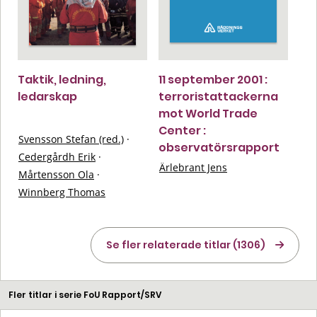
Taktik, ledning,
11 september 2001 :
ledarskap
terroristattackerna
mot World Trade
Center :
Svensson Stefan (red.)
·
observatörsrapport
Cedergårdh Erik
·
Ärlebrant Jens
Mårtensson Ola
·
Winnberg Thomas
Se fler relaterade titlar (1306)
Fler titlar i serie FoU Rapport/SRV