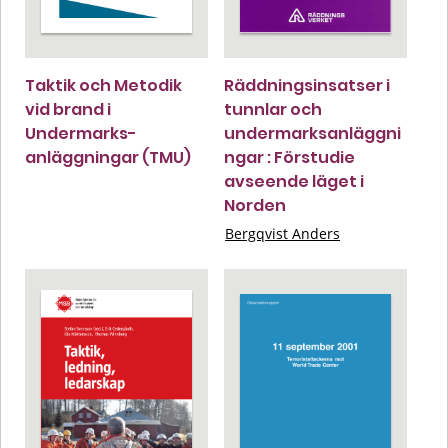
Taktik och Metodik
Räddningsinsatser i
vid brand i
tunnlar och
Undermarks-
undermarksanläggni
anläggningar (TMU)
ngar : Förstudie
avseende läget i
Norden
Bergqvist Anders