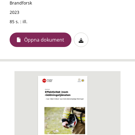
Brandforsk
2023
85 s. : ill.
Öppna dokument