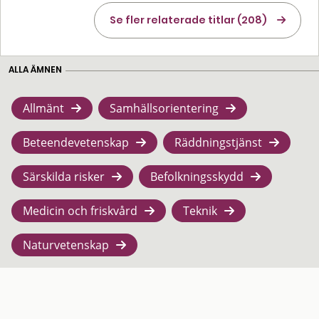
Se fler relaterade titlar (208)
ALLA ÄMNEN
Allmänt
Samhällsorientering
Beteendevetenskap
Räddningstjänst
Särskilda risker
Befolkningsskydd
Medicin och friskvård
Teknik
Naturvetenskap