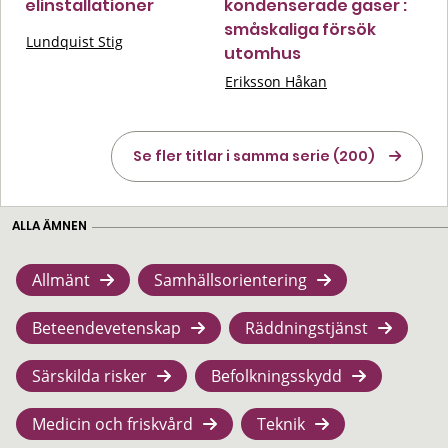
elinstallationer
kondenserade gaser :
småskaliga försök
Lundquist Stig
utomhus
Eriksson Håkan
Se fler titlar i samma serie (200)
ALLA ÄMNEN
Allmänt
Samhällsorientering
Beteendevetenskap
Räddningstjänst
Särskilda risker
Befolkningsskydd
Medicin och friskvård
Teknik