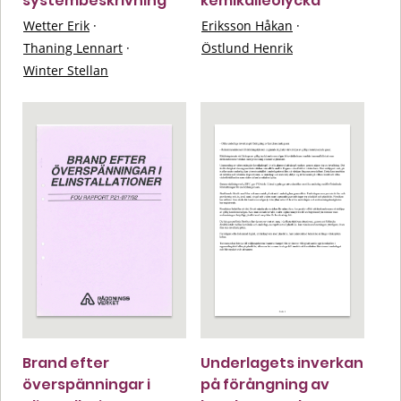
systembeskrivning
kemikalieolycka
Wetter Erik
·
Eriksson Håkan
·
Thaning Lennart
·
Östlund Henrik
Winter Stellan
Brand efter
Underlagets inverkan
överspänningar i
på förångning av