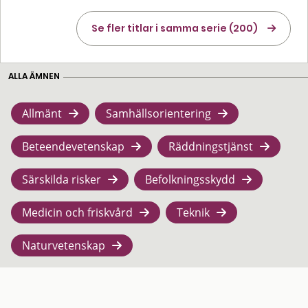
Se fler titlar i samma serie (200)
ALLA ÄMNEN
Allmänt
Samhällsorientering
Beteendevetenskap
Räddningstjänst
Särskilda risker
Befolkningsskydd
Medicin och friskvård
Teknik
Naturvetenskap