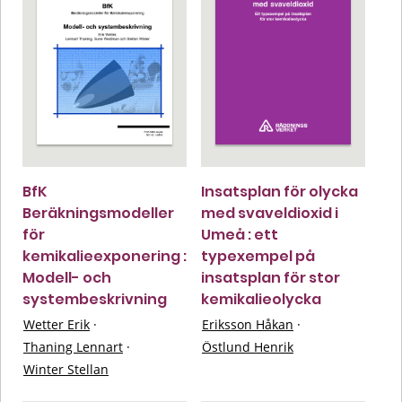
BfK
Insatsplan för olycka
Beräkningsmodeller
med svaveldioxid i
för
Umeå : ett
kemikalieexponering :
typexempel på
Modell- och
insatsplan för stor
systembeskrivning
kemikalieolycka
Wetter Erik
·
Eriksson Håkan
·
Thaning Lennart
·
Östlund Henrik
Winter Stellan