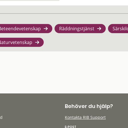
Beteendevetenskap
Räddningstjänst
Särskil
Naturvetenskap
Behöver du hjälp?
öd
Kontakta RIB Support
E-POST