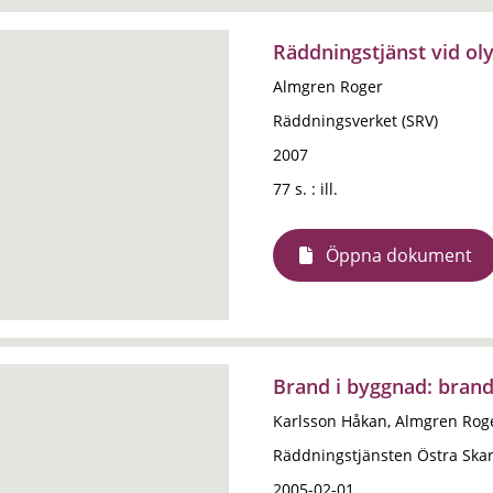
Räddningstjänst vid ol
Almgren Roger
Räddningsverket (SRV)
2007
77 s. : ill.
Öppna dokument
Brand i byggnad: brand
Karlsson Håkan, Almgren Rog
Räddningstjänsten Östra Ska
2005-02-01