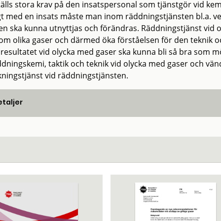
tälls stora krav på den insatspersonal som tjänstgör vid kemi
gt med en insats måste man inom räddningstjänsten bl.a. vet
en ska kunna utnyttjas och förändras. Räddningstjänst vid oly
 om olika gaser och därmed öka förståelsen för den teknik oc
sresultatet vid olycka med gaser ska kunna bli så bra som m
dningskemi, taktik och teknik vid olycka med gaser och vänder
kningstjänst vid räddningstjänsten.
taljer