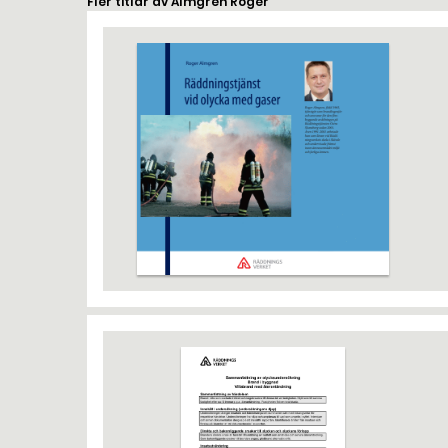
Fler titlar av Almgren Roger