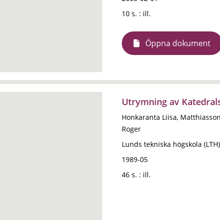
10 s. : ill.
Öppna dokument
Utrymning av Katedrals
Honkaranta Liisa, Matthiasson
Roger
Lunds tekniska högskola (LTH)
1989-05
46 s. : ill.