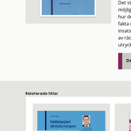
Det s
möjli
hur d
fakta
insat
av räd
utryc
De
Relaterade titlar