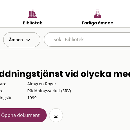
Bibliotek
Farliga ämnen
Ämnen
ddningstjänst vid olycka me
tare
Almgren Roger
re
Räddningsverket (SRV)
ingsår
1999
Öppna dokument