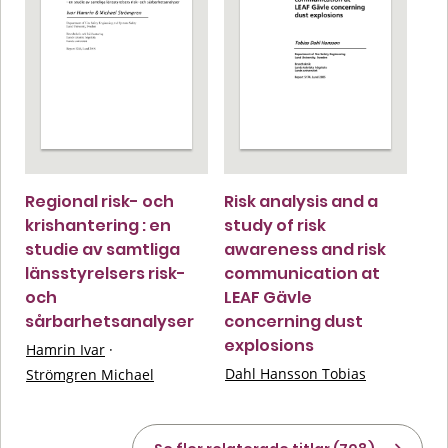
Regional risk- och
Risk analysis and a
krishantering : en
study of risk
studie av samtliga
awareness and risk
länsstyrelsers risk-
communication at
och
LEAF Gävle
sårbarhetsanalyser
concerning dust
explosions
Hamrin Ivar
·
Dahl Hansson Tobias
Strömgren Michael