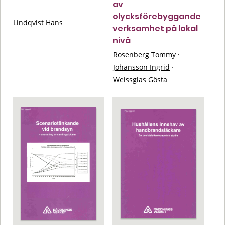
av
olycksförebyggande
Lindqvist Hans
verksamhet på lokal
nivå
Rosenberg Tommy
·
Johansson Ingrid
·
Weissglas Gösta