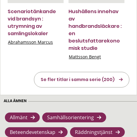
Scenariotänkande
Hushållens innehav
vid brandsyn :
av
utrymning av
handbrandsläckare :
samlingslokaler
en
beslutsfattarekono
Abrahamsson Marcus
misk studie
Mattsson Bengt
Se fler titlar i samma serie (200)
ALLA ÄMNEN
Allmänt
Samhällsorientering
Beteendevetenskap
Räddningstjänst