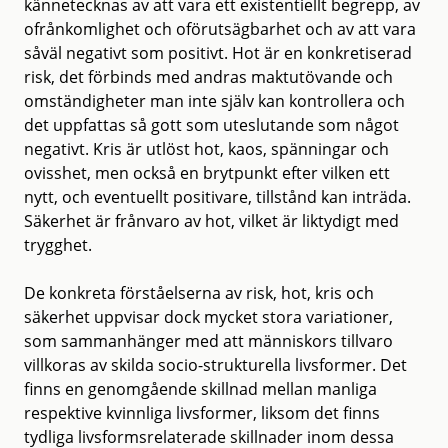
kännetecknas av att vara ett existentiellt begrepp, av
ofrånkomlighet och oförutsägbarhet och av att vara
såväl negativt som positivt. Hot är en konkretiserad
risk, det förbinds med andras maktutövande och
omständigheter man inte själv kan kontrollera och
det uppfattas så gott som uteslutande som något
negativt. Kris är utlöst hot, kaos, spänningar och
ovisshet, men också en brytpunkt efter vilken ett
nytt, och eventuellt positivare, tillstånd kan inträda.
Säkerhet är frånvaro av hot, vilket är liktydigt med
trygghet.
De konkreta förståelserna av risk, hot, kris och
säkerhet uppvisar dock mycket stora variationer,
som sammanhänger med att människors tillvaro
villkoras av skilda socio-strukturella livsformer. Det
finns en genomgående skillnad mellan manliga
respektive kvinnliga livsformer, liksom det finns
tydliga livsformsrelaterade skillnader inom dessa