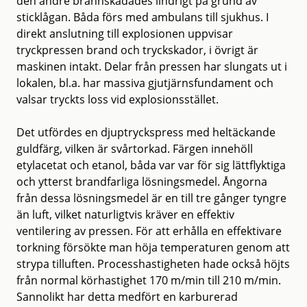
den andre brännskadades lindrigt på grund av
sticklågan. Båda förs med ambulans till sjukhus. I
direkt anslutning till explosionen uppvisar
tryckpressen brand och tryckskador, i övrigt är
maskinen intakt. Delar från pressen har slungats ut i
lokalen, bl.a. har massiva gjutjärnsfundament och
valsar tryckts loss vid explosionsstället.
Det utfördes en djuptryckspress med heltäckande
guldfärg, vilken är svårtorkad. Färgen innehöll
etylacetat och etanol, båda var var för sig lättflyktiga
och ytterst brandfarliga lösningsmedel. Ångorna
från dessa lösningsmedel är en till tre gånger tyngre
än luft, vilket naturligtvis kräver en effektiv
ventilering av pressen. För att erhålla en effektivare
torkning försökte man höja temperaturen genom att
strypa tilluften. Processhastigheten hade också höjts
från normal körhastighet 170 m/min till 210 m/min.
Sannolikt har detta medfört en karburerad