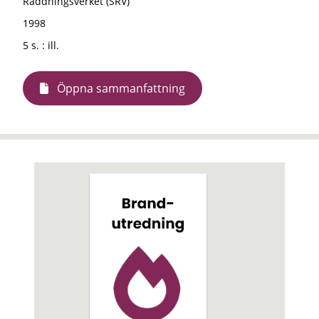
Räddningsverket (SRV)
1998
5 s. : ill.
Öppna sammanfattning