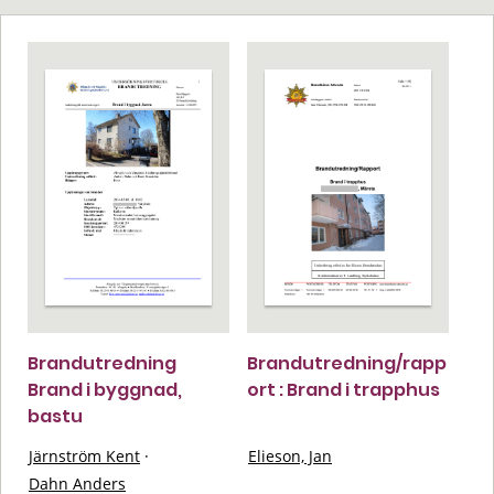
Brandutredning
Brandutredning/rapp
Brand i byggnad,
ort : Brand i trapphus
bastu
Järnström Kent
·
Elieson, Jan
Dahn Anders