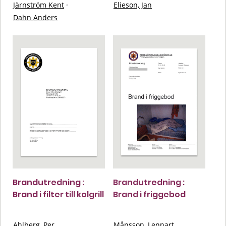
Järnström Kent
·
Elieson, Jan
Dahn Anders
Brandutredning :
Brandutredning :
Brand i filter till kolgrill
Brand i friggebod
Ahlberg, Per
Månsson, Lennart