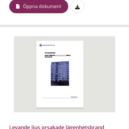
Öppna dokument
Levande ljus orsakade lägenhetsbrand