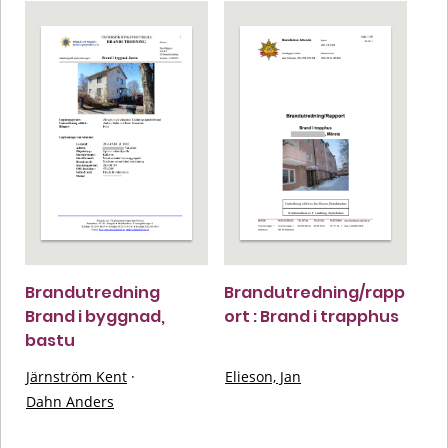
Brandutredning
Brandutredning/rapp
Brand i byggnad,
ort : Brand i trapphus
bastu
Järnström Kent
·
Elieson, Jan
Dahn Anders