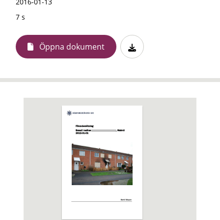
2016-01-13
7 s
Öppna dokument