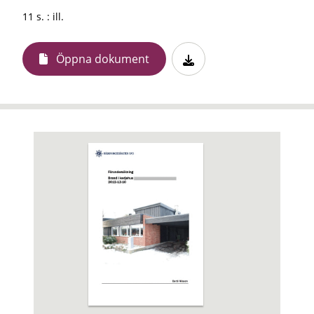
11 s. : ill.
Öppna dokument