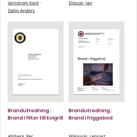
Järnström Kent
·
Elieson, Jan
Dahn Anders
Brandutredning :
Brandutredning :
Brand i filter till kolgrill
Brand i friggebod
Ahlberg, Per
Månsson, Lennart