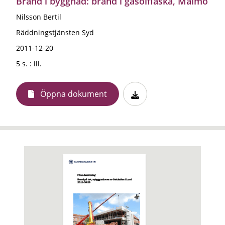
Brand i byggnad: brand i gasolflaska, Malmö
Nilsson Bertil
Räddningstjänsten Syd
2011-12-20
5 s. : ill.
Öppna dokument